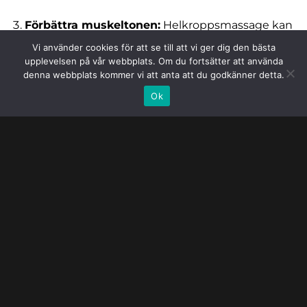
Förbättra muskeltonen:
Helkroppsmassage kan
hjälpa till att förbättra muskeltonen genom att
Vi använder cookies för att se till att vi ger dig den bästa
öka blodflödet och syretillförseln till musklerna.
upplevelsen på vår webbplats. Om du fortsätter att använda
denna webbplats kommer vi att anta att du godkänner detta.
Detta kan också hjälpa till att öka styrka och
flexibilitet.
Ok
Förbättra vävnadssyresättningen:
Helkroppsmassage hjälper till att förbättra
syresättningen av vävnader i kroppen. Detta kan
bidra till att minska stress och återställa kroppens
balans.
Främja avslappning och välbefinnande:
Helkroppsmassage är också en avslappnande
behandling som kan hjälpa till att minska stress
och främja en känsla av välbefinnande.
Massageterapeuten använder tekniker som